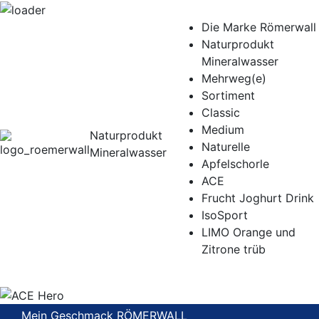
Die Marke Römerwall
Naturprodukt
Mineralwasser
Mehrweg(e)
Sortiment
Classic
Medium
Naturprodukt
Naturelle
Mineralwasser
Apfelschorle
ACE
Frucht Joghurt Drink
IsoSport
LIMO Orange und
Zitrone trüb
Mein Geschmack RÖMERWALL