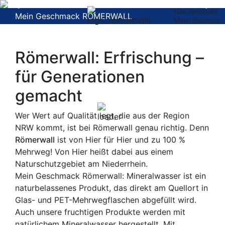
Previous
Nex
Naturprodukt
Mein Geschmack RÖMERWALL
Mineralwasser
Naturprodukt
Mineralwasser
Römerwall: Erfrischung –
für Generationen
gemacht
Wer Wert auf Qualität legt, die aus der Region
NRW kommt, ist bei Römerwall genau richtig. Denn
Römerwall
ist von Hier für Hier und zu
100 %
Mehrweg
! Von Hier heißt dabei aus einem
Naturschutzgebiet am Niederrhein.
Mein Geschmack Römerwall: Mineralwasser ist ein
naturbelassenes Produkt, das direkt am Quellort in
Glas- und PET-Mehrwegflaschen abgefüllt wird.
Auch unsere fruchtigen Produkte werden mit
natürlichem Mineralwasser hergestellt. Mit